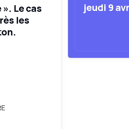
jeudi 9 av
 ». Le cas
rès les
ton.
RE