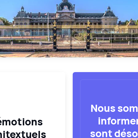
Nous som
informer
 émotions
sont déso
itextuels