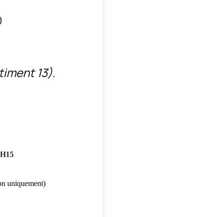
0
timent 13).
S
0H15
ton uniquement)