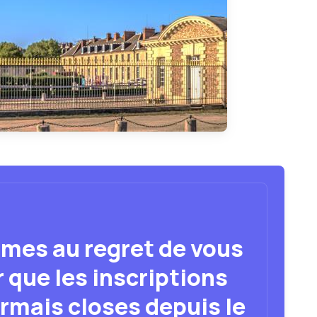
mes au regret de vous
 que les inscriptions
rmais closes depuis le