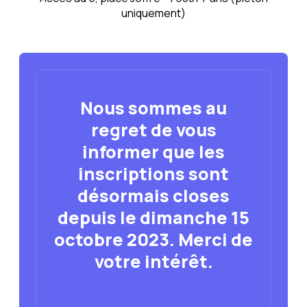
uniquement)
Nous sommes au
regret de vous
informer que les
inscriptions sont
désormais closes
depuis le dimanche 15
octobre 2023. Merci de
votre intérêt.